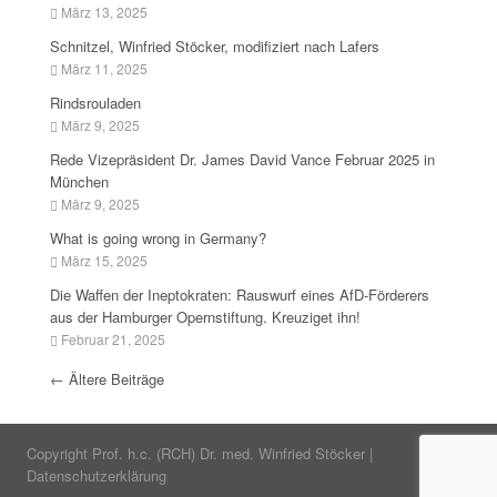
März 13, 2025
Schnitzel, Winfried Stöcker, modifiziert nach Lafers
März 11, 2025
Rindsrouladen
März 9, 2025
Rede Vizepräsident Dr. James David Vance Februar 2025 in
München
März 9, 2025
What is going wrong in Germany?
März 15, 2025
Die Waffen der Ineptokraten: Rauswurf eines AfD-Förderers
aus der Hamburger Opernstiftung. Kreuziget ihn!
Februar 21, 2025
ARCHIV
←
Ältere Beiträge
Copyright Prof. h.c. (RCH) Dr. med. Winfried Stöcker |
Datenschutzerklärung